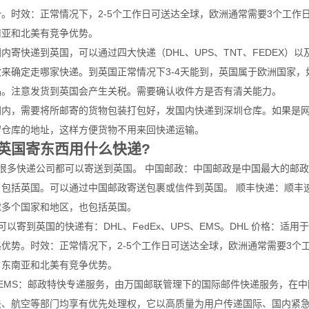
势。时效：正常情况下，2-5个工作日可送达全球，欧洲通常需要3个工作
南亚和北美有竞争优势。
内寄快递到英国，可以通过四大快递（DHL、UPS、TNT、FEDEX）
效来确定走哪家快递。到英国正常情况下3-4天能到，英国属于欧洲国家，
品。注意发货到英国会产生关税。需要确认收件方是否有清关能力。
国内，需要将所邮寄的货物包装打包好，发国内快递到深圳仓库。如果是
留仓库的地址，这样方便货物不用来回快递运输。
英国寄东西用什么快递?
、很多快递公司都可以寄送到英国。 中国邮政：中国邮政是中国最大的邮
，包括英国。可以通过中国邮政寄送包裹或信件到英国。 顺丰快递：顺丰
球多个国家和地区，也包括英国。
可以寄到英国的快递有：DHL、FedEx、UPS、EMS。DHL 价格：
格优势。时效：正常情况下，2-5个工作日可送达全球，欧洲通常需要3个
、东南亚和北美有竞争优势。
、EMS：邮政特快专递服务，由万国邮联管理下的国际邮件快递服务，在
关、航空等部门均享有优先处理权，它以高质量为用户传递国际、国内紧