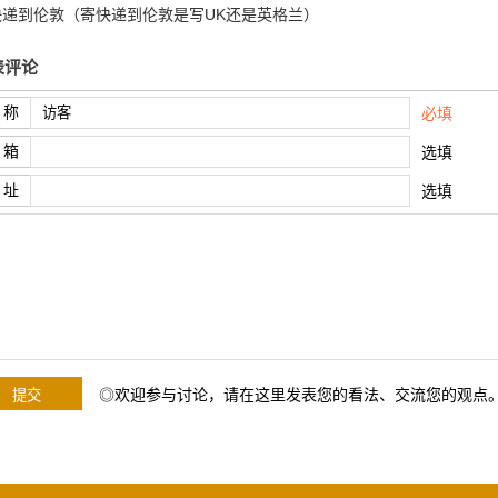
快递到伦敦（寄快递到伦敦是写UK还是英格兰）
表评论
 称
必填
 箱
选填
 址
选填
◎欢迎参与讨论，请在这里发表您的看法、交流您的观点