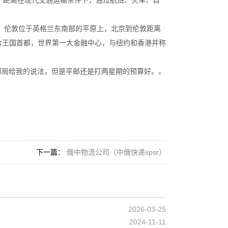
这一距离在现代交通运输条件下，通过航班、火车、自
原，伦敦位于英格兰东南部的平原上，北京到伦敦距离
尔兰联合王国首都，世界第一大金融中心，与纽约和香港并称
这个邮局给我的说法，但是平邮还是打两星期的预算好。。
下一篇：
俄中物流公司（中俄快递spsr）
2026-03-25
2024-11-11