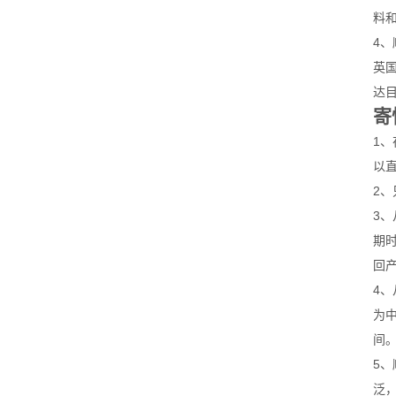
料
4
英
达
寄
1
以
2
3、
期
回
4
为
间
5
泛