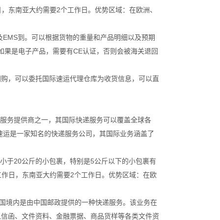
日，东南亚大约需要2个工作日。优势区域：在欧洲、
以及EMS到。可以根据货物的重量和产品明细以及预期
如果是电子产品，需要有CE认证，否则会被海关退回
网购，可以委托国际速运代理仓库为收货信息，可以直
政服务提供商之一，其国际快递服务可以覆盖全球各
速运是一家知名的快递服务公司，其国际业务涵盖了
适用于小于20公斤的小包裹，特别是5公斤以下的小包裹有
工作日，东南亚大约需要2个工作日。优势区域：在欧
中国境内是由中国邮政提供的一种快递服务。该业务在
急信函、文件资料、金融票据、商品货样等各类文件资