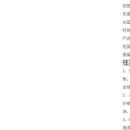
优
东
从国
时
产
在
接
往
1
地
全
2、
价
洲
3
海