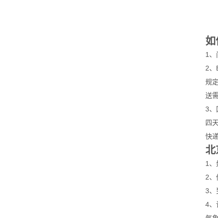
如
1
2
规
送
3
四
快
北
1
2
3、
4