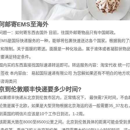
何邮寄EMS至海外
、问题一：如何寄东西去国外 目前，往国外邮寄物品只有中国邮政。
、EMS是国际快递服务的一种，能够将包裹快速送达各个国家。根据我的了
定和限制。关于面膜的寄送。面膜是一种化妆品，属于液体或者凝胶状物
需要满足特定条件。
、国内买的东西直接找国际速递转运即可。转运服务内容：淘宝代收 统一打
天签收 本内容由： 易起国际速递有限公司 为您解如果还有不明白的地方
递咨询类问
京到伦敦顺丰快递要多少时间?
、如果顺丰快递从北京到伦敦市区内，正常情况下， 最快需7天时间，不会超
、伦敦是属于北欧，如果是大型货物根据北京海运的话一般需要35_37左
到英国的明信片应该是10个工作日到达，1-2周。
、该距离大致在8000至8500公里之间。北京到伦敦具体的距离可能会受