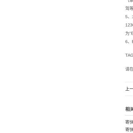
气
驾
5
12
为“
6、
TA
请
上
相
寄
寄