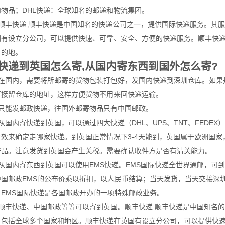
和物品；DHL快递：全球知名的邮递和物流集团。
、顺丰快递 顺丰快递是中国知名的快递公司之一，提供国际快递服务。其
国有设立分公司，可以提供快速、可靠、安全、方便的快递服务。顺丰快
目的地。
快递到英国怎么寄,从国内寄东西到国外怎么寄?
、在国内，需要将所邮寄的货物包装打包好，发国内快递到深圳仓库。如果
直接留仓库的地址，这样方便货物不用来回快递运输。
、只能发邮政快递，往国外邮寄物品只有中国邮政。
从国内寄快递到英国，可以通过四大快递（DHL、UPS、TNT、FEDE
时效来确定走哪家快递。到英国正常情况下3-4天能到，英国属于欧洲国家
产品。注意发货到英国会产生关税。需要确认收件方是否有清关能力。
、从国内寄东西到英国可以使用EMS快递。EMS国际快递全世界通邮，可到
中国邮政EMS的公布价乘以折扣，以人民币结算；当天发货，当天交接深
。EMS国际快递是各国邮政开办的一项特殊邮政业务。
、顺丰快递、中国邮政等等可以寄到英国。顺丰快递 顺丰快递是中国知名
，包括全球多个国家和地区。顺丰快递在英国有设立分公司，可以提供快