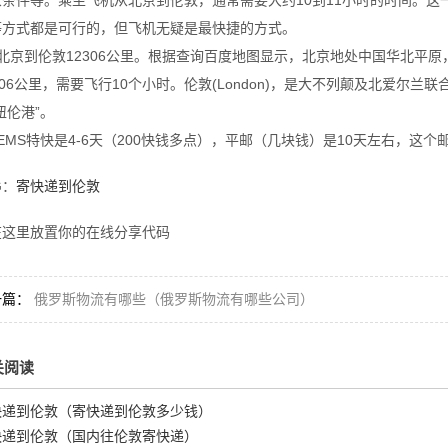
象条件等。乘坐飞机从北京到伦敦，通常需要大约10到11小时的时间。
等方式都是可行的，但飞机无疑是最快捷的方式。
、北京到伦敦12306公里。根据查询百度地图显示，北京地处中国华北平
306公里，需要飞行10个小时。伦敦(London)，是大不列颠及北爱
纽伦港”。
EMS特快是4-6天（200快钱多点），平邮（几块钱）是10天左右，
G：
寄快递到伦敦
在这里放置你的在线分享代码
一篇：
俄罗斯物流有哪些（俄罗斯物流有哪些公司）
关阅读
快递到伦敦（寄快递到伦敦多少钱）
快递到伦敦（国内往伦敦寄快递）